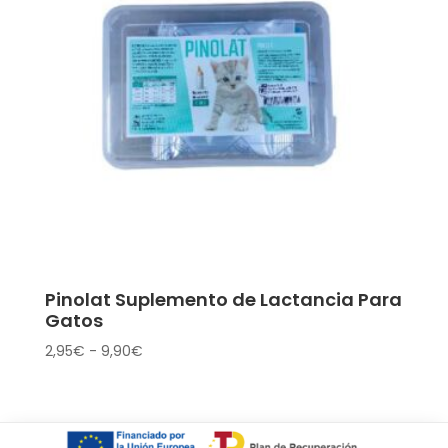
Pinolat Suplemento de Lactancia Para
Gatos
Rango
2,95
€
-
9,90
€
de
precios:
desde
2,95€