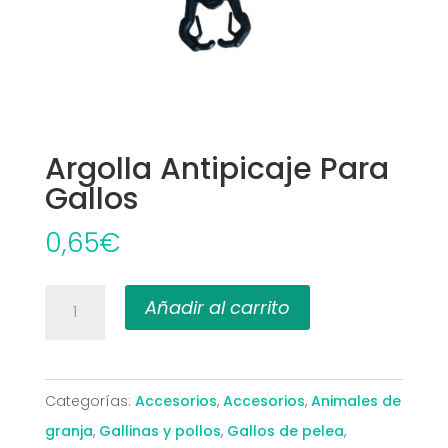
Argolla Antipicaje Para
Gallos
0,65
€
Argolla
Añadir al carrito
Antipicaje
Para
Gallos
Categorías:
Accesorios
,
Accesorios
,
Animales de
cantidad
granja
,
Gallinas y pollos
,
Gallos de pelea
,