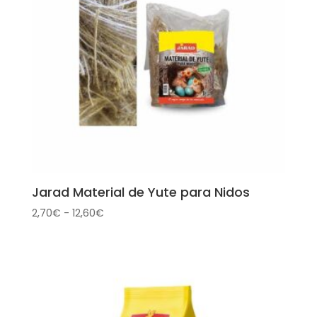
Jarad Material de Yute para Nidos
Rango
2,70
€
-
12,60
€
de
precios:
desde
2,70€
hasta
12,60€