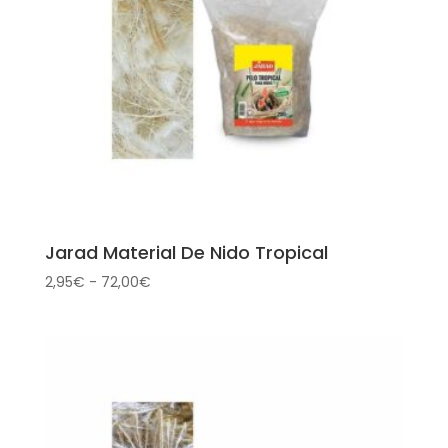
Jarad Material De Nido Tropical
Rango
2,95
€
-
72,00
€
de
precios:
desde
2,95€
hasta
72,00€