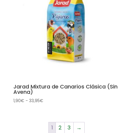
Jarad Mixtura de Canarios Clásica (Sin
Avena)
Rango
1,90
€
-
33,95
€
de
precios:
desde
1
2
3
→
1,90€