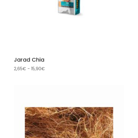
Jarad Chia
Rango
2,65
€
-
15,90
€
de
precios:
desde
2,65€
hasta
15,90€