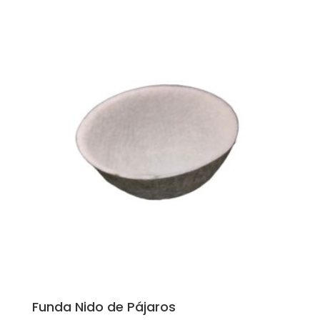
de
precios:
desde
7,20€
hasta
13,80€
Funda Nido de Pájaros