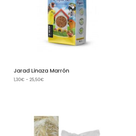
Jarad Linaza Marrón
Rango
1,30
€
-
25,50
€
de
precios:
desde
1,30€
hasta
25,50€