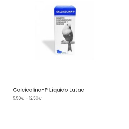
7,75€
Calcicolina-P Líquido Latac
Rango
5,50
€
-
12,50
€
de
precios:
desde
5,50€