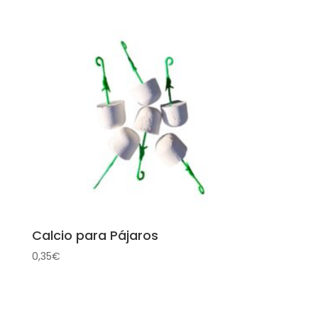
hasta
12,50€
Calcio para Pájaros
0,35
€