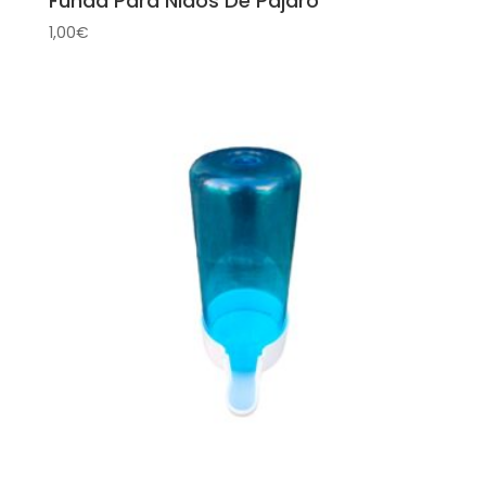
Funda Para Nidos De Pájaro
1,00
€