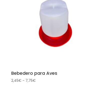
Bebedero para Aves
Rango
2,45
€
-
7,75
€
de
precios:
desde
2,45€
hasta