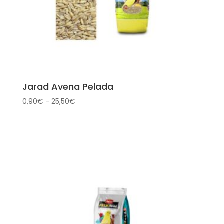
Jarad Avena Pelada
Rango
0,90
€
-
25,50
€
de
precios:
desde
0,90€
hasta
25,50€