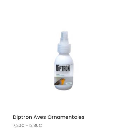
precios:
desde
3,50€
hasta
5,50€
Diptron Aves Ornamentales
Rango
7,20
€
-
13,80
€