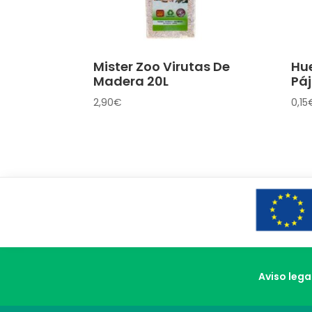
Mister Zoo Virutas De
Hue
Madera 20L
Pá
2,90
€
0,15
Aviso lega