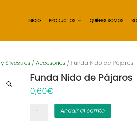
INICIO
PRODUCTOS
QUIÉNES SOMOS
B
 y Silvestres
/
Accesorios
/ Funda Nido de Pájaros
Funda Nido de Pájaros
0,60
€
Funda
Añadir al carrito
Nido
de
Pájaros