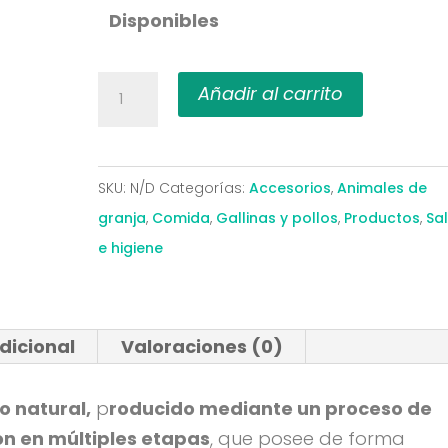
Disponibles
7,90€
hasta
14,80€
Bipal
Añadir al carrito
Bigan
Probióticos
para
SKU:
N/D
Categorías:
Accesorios
,
Animales de
Aves
granja
,
Comida
,
Gallinas y pollos
,
Productos
,
Sa
de
e higiene
Corral
cantidad
dicional
Valoraciones (0)
o natural,
p
roducido mediante un proceso de
n en múltiples etapas
, que posee de forma