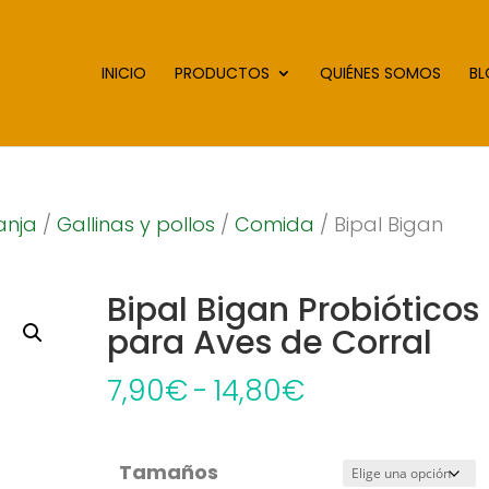
INICIO
PRODUCTOS
QUIÉNES SOMOS
B
anja
/
Gallinas y pollos
/
Comida
/ Bipal Bigan
Bipal Bigan Probióticos
para Aves de Corral
Rango
7,90
€
-
14,80
€
de
precios:
Tamaños
desde