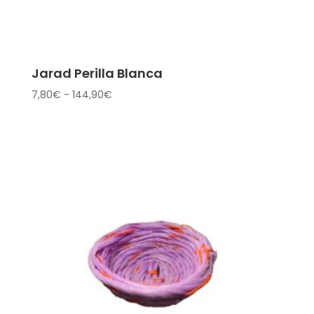
Jarad Perilla Blanca
Rango
7,80
€
-
144,90
€
de
precios:
desde
7,80€
hasta
144,90€