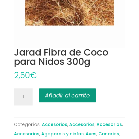
Jarad Fibra de Coco
para Nidos 300g
2,50
€
Jarad
Añadir al carrito
Fibra
de
Coco
Categorías:
Accesorios
,
Accesorios
,
Accesorios
,
para
Accesorios
,
Agapornis y ninfas
,
Aves
,
Canarios
,