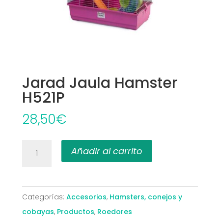
Jarad Jaula Hamster
H521P
28,50
€
Jarad
Añadir al carrito
Jaula
Hamster
H521P
Categorías:
Accesorios
,
Hamsters, conejos y
cantidad
cobayas
,
Productos
,
Roedores