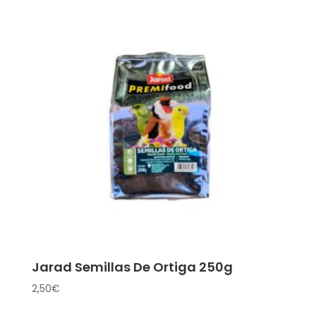
desde
1,50€
hasta
26,90€
Jarad Semillas De Ortiga 250g
2,50
€