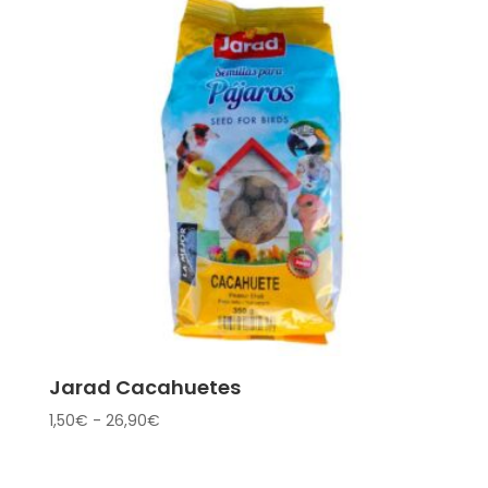
Jarad Cacahuetes
Rango
1,50
€
-
26,90
€
de
precios: