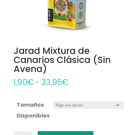
Jarad Mixtura de
Canarios Clásica (Sin
Avena)
Rango
1,90
€
-
33,95
€
de
precios:
Tamaños
desde
Disponibles
1,90€
hasta