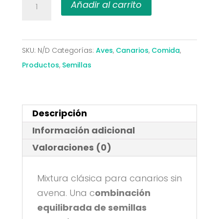
33,95€
Jarad
Añadir al carrito
Mixtura
de
Canarios
SKU:
N/D
Categorías:
Aves
,
Canarios
,
Comida
,
Clásica
Productos
,
Semillas
(Sin
Avena)
cantidad
Descripción
Información adicional
Valoraciones (0)
Mixtura clásica para canarios sin
avena. Una c
ombinación
equilibrada de semillas