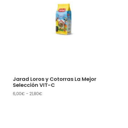
Jarad Loros y Cotorras La Mejor
Selección VIT-C
Rango
6,00
€
-
21,80
€
de
precios:
desde
6,00€
hasta