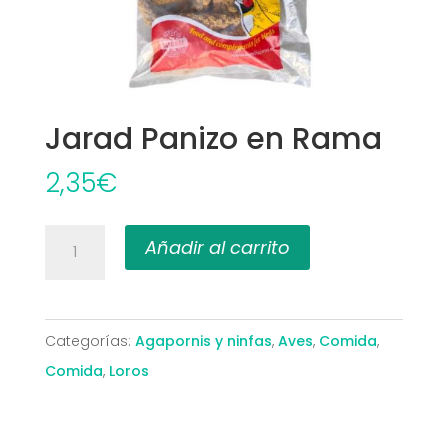
Jarad Panizo en Rama
2,35
€
Jarad
Añadir al carrito
Panizo
en
Rama
Categorías:
Agapornis y ninfas
,
Aves
,
Comida
,
cantidad
Comida
,
Loros