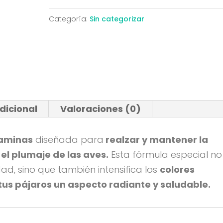
3
Categoría:
Sin categorizar
Colores
3Kg
cantidad
dicional
Valoraciones (0)
taminas
diseñada para
realzar y mantener la
 el plumaje de las aves.
Esta fórmula especial no
dad, sino que también intensifica los
colores
tus pájaros un aspecto radiante y saludable.