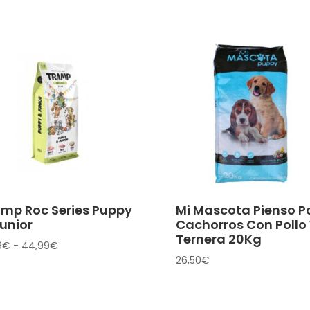
amp Roc Series Puppy
Mi Mascota Pienso P
unior
Cachorros Con Pollo 
Ternera 20Kg
Rango
9
€
-
44,99
€
26,50
€
de
precios:
desde
13,99€