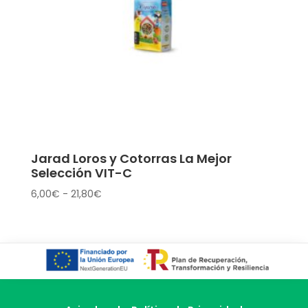
Jarad Loros y Cotorras La Mejor
Selección VIT-C
Rango
6,00
€
-
21,80
€
de
precios:
desde
6,00€
hasta
21,80€