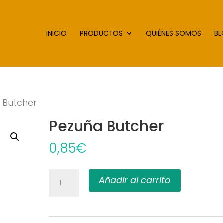
INICIO
PRODUCTOS
QUIÉNES SOMOS
B
 Butcher
Pezuña Butcher
0,85
€
Pezuña
Añadir al carrito
Butcher
cantidad