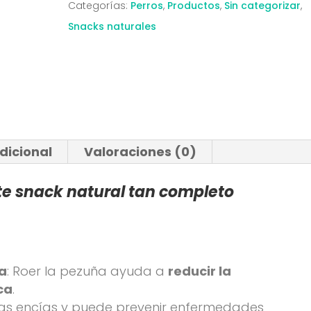
Categorías:
Perros
,
Productos
,
Sin categorizar
,
Snacks naturales
dicional
Valoraciones (0)
te snack natural tan completo
za
: Roer la pezuña ayuda a
reducir la
ca
.
 las encías y puede prevenir enfermedades