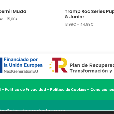
bernil Muda
Tramp Roc Series Pu
& Junior
Rango
€
-
15,00
€
Rango
13,99
€
-
44,99
€
de
de
precios:
precios:
desde
desde
7,60€
13,99€
hasta
hasta
15,00€
44,99€
l
–
Política de Privacidad
–
Política de Cookies
–
Condiciones
enda Online de productos para