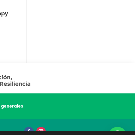
ppy
 generales