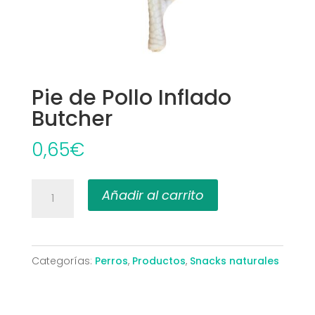
Pie de Pollo Inflado
Butcher
0,65
€
Pie
Añadir al carrito
de
Pollo
Inflado
Categorías:
Perros
,
Productos
,
Snacks naturales
Butcher
cantidad