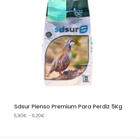
hasta
17,00€
Sdsur Pienso Premium Para Perdiz 5Kg
Rango
5,90
€
-
6,20
€
de
precios:
desde