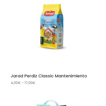
Jarad Perdiz Classic Mantenimiento
Rango
4,00
€
-
17,00
€
de
precios:
desde
4,00€