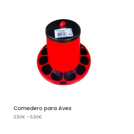
Comedero para Aves
Rango
3,50
€
-
5,50
€
de
precios: