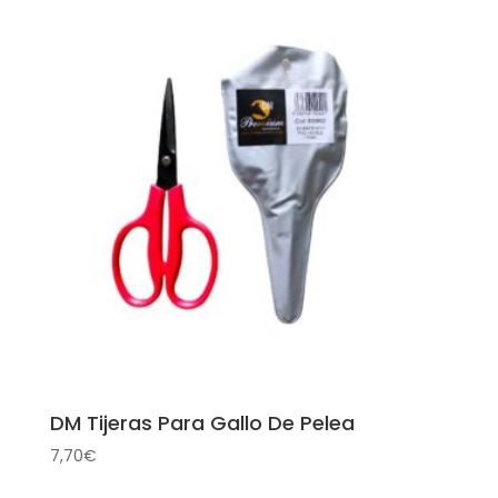
desde
3,50€
hasta
5,50€
DM Tijeras Para Gallo De Pelea
7,70
€