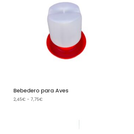
Bebedero para Aves
Rango
2,45
€
-
7,75
€
de
precios:
desde
2,45€
hasta