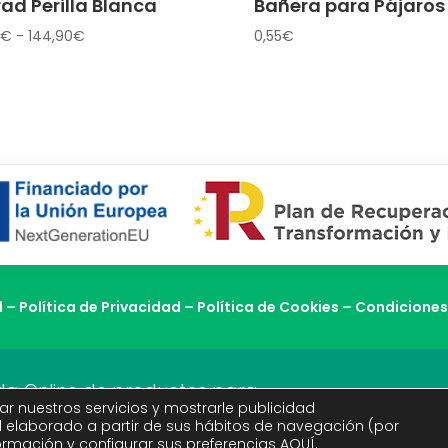
ad Perilla Blanca
Bañera para Pájaros
Rango
€
-
144,90
€
0,55
€
de
precios:
desde
7,80€
hasta
144,90€
l
–
Política de Privacidad
–
Política de Cookies
–
Condiciones
enda Online de productos para
ar nuestros servicios y mostrarle publicidad
l elaborado a partir de sus hábitos de navegación (por
ormación y configurar sus preferencias
AQUÍ
.