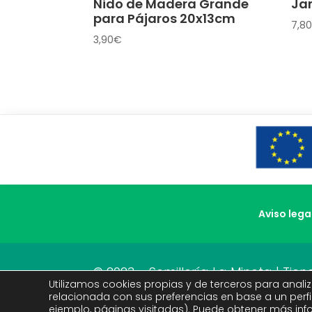
Nido de Madera Grande
Jar
para Pájaros 20x13cm
7,80
3,90
€
Aviso lega
© 2023 – Semillería La Mineta | Ti
Utilizamos cookies propias y de terceros para analiz
mascotas
relacionada con sus preferencias en base a un perfi
ejemplo, páginas visitadas). Puede obtener más inf