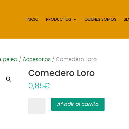
INICIO
PRODUCTOS
QUIÉNES SOMOS
B
e pelea
/
Accesorios
/ Comedero Loro
Comedero Loro
0,85
€
Comedero
Añadir al carrito
Loro
cantidad