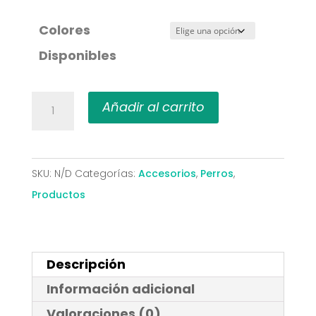
Colores
Disponibles
Correa
Añadir al carrito
Redonda
Perro
Gruesa
SKU:
N/D
Categorías:
Accesorios
,
Perros
,
(12
Productos
mm
x
1
Descripción
metro)
Información adicional
cantidad
Valoraciones (0)