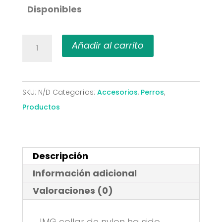
Disponibles
JMG
Añadir al carrito
Collar
de
Nylon
SKU:
N/D
Categorías:
Accesorios
,
Perros
,
para
Productos
Perro
2,5x50cm
cantidad
Descripción
Información adicional
Valoraciones (0)
JMG collar de nylon ha sido